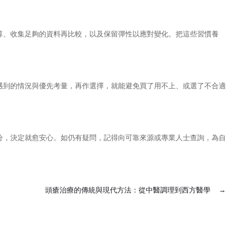
算、收集足夠的資料再比較，以及保留彈性以應對變化。把這些習慣養
遇到的情況與優先考量，再作選擇，就能避免買了用不上、或選了不合適
分，決定就愈安心。如仍有疑問，記得向可靠來源或專業人士查詢，為自
頭瘡治療的傳統與現代方法：從中醫調理到西方醫學
→