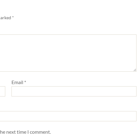
marked
*
Email
*
the next time I comment.