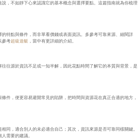
途說，不如靜下心來認識它的基本概念與選擇要點。這篇指南就為你梳理
擇的特點與條件，而非單看價錢或表面資訊。多參考可靠來源、細閱詳
以參考
超級遊艇
，當中有更詳細的介紹。
解往往源於資訊不足或一知半解，因此花點時間了解它的本質與背景，是
與條件，便更容易避開常見的陷阱，把時間與資源花在真正合適的地方，
盡相同，適合別人的未必適合自己；其次，資訊來源是否可靠同樣關鍵。
個人需要的建議。