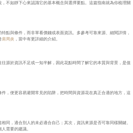
說，不如靜下心來認識它的基本概念與選擇要點。這篇指南就為你梳理關
的特點與條件，而非單看價錢或表面資訊。多參考可靠來源、細閱詳情，
考
肩周炎
，當中有更詳細的介紹。
往往源於資訊不足或一知半解，因此花點時間了解它的本質與背景，是值
條件，便更容易避開常見的陷阱，把時間與資源花在真正合適的地方，這
盡相同，適合別人的未必適合自己；其次，資訊來源是否可靠同樣關鍵。
個人需要的建議。