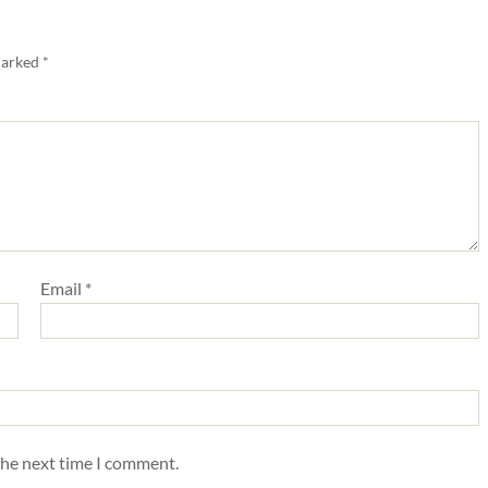
marked
*
Email
*
the next time I comment.