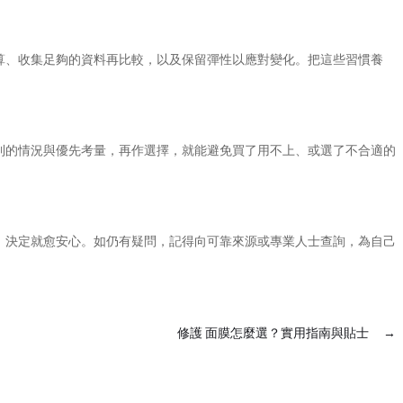
算、收集足夠的資料再比較，以及保留彈性以應對變化。把這些習慣養
到的情況與優先考量，再作選擇，就能避免買了用不上、或選了不合適的
，決定就愈安心。如仍有疑問，記得向可靠來源或專業人士查詢，為自己
修護 面膜怎麼選？實用指南與貼士
→