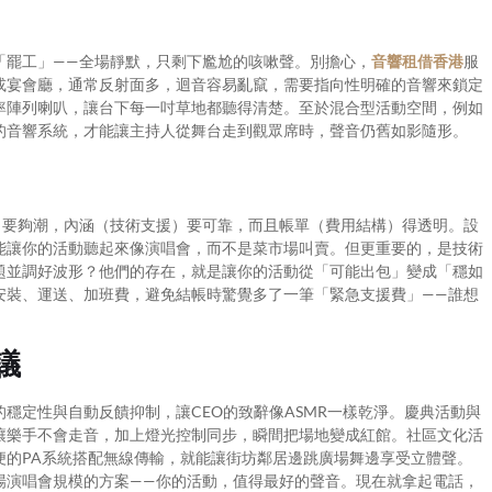
「罷工」——全場靜默，只剩下尷尬的咳嗽聲。別擔心，
音響租借香港
服
或宴會廳，通常反射面多，迴音容易亂竄，需要指向性明確的音響來鎖定
率陣列喇叭，讓台下每一吋草地都聽得清楚。至於混合型活動空間，例如
的音響系統，才能讓主持人從舞台走到觀眾席時，聲音仍舊如影隨形。
）要夠潮，內涵（技術支援）要可靠，而且帳單（費用結構）得透明。設
能讓你的活動聽起來像演唱會，而不是菜市場叫賣。但更重要的，是技術
題並調好波形？他們的存在，就是讓你的活動從「可能出包」變成「穩如
安裝、運送、加班費，避免結帳時驚覺多了一筆「緊急支援費」——誰想
議
穩定性與自動反饋抑制，讓CEO的致辭像ASMR一樣乾淨。慶典活動與
讓樂手不會走音，加上燈光控制同步，瞬間把場地變成紅館。社區文化活
便的PA系統搭配無線傳輸，就能讓街坊鄰居邊跳廣場舞邊享受立體聲。
場演唱會規模的方案——你的活動，值得最好的聲音。現在就拿起電話，