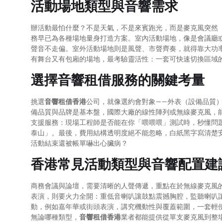
活動場地類型與音響需求
辦活動最怕什麼？不是天氣，不是來賓跑光，而是麥克風突然
務早已為各種場地量身打造方案。室內活動場地，像是會議廳
聲音不走偏。室外活動場地則是風聲、市聲齊奏，就得靠大功
有舞台又有包廂的場地，最考驗靈活性：一套可快速切換區域
選擇音響租借服務的關鍵考量
挑選
音響租借香港
公司，就像選約會對象——外表（設備品質
備品質與品牌是基本盤，國際大廠的線性陣列或無線麥克風，
支援服務：現場工程師是否能在你「喂喂喂」測試時，秒懂問
泰山」。最後，費用結構透明度絕不能忽略，白紙黑字寫清楚
活動結束還被帳單嚇出心臟病？
香港常見活動類型與音響配置建
商務會議與論壇，需要清晰的人聲傳遞，重點在於無線麥克風的
表演，則要火力全開：重低音喇叭讓鼓點震撼胸腔，監聽喇叭
動，例如嘉年華或街頭表演，講究機動性與覆蓋範圍，一套輕
無論哪種類型，
音響租借香港
業者都能提供從單支麥克風到整