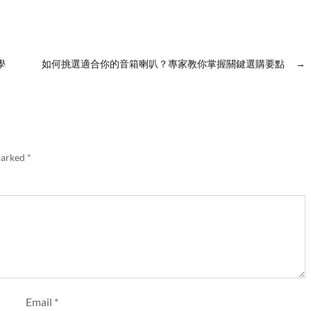
學
如何挑選適合你的音箱喇叭？專家教你掌握關鍵選購要點
→
marked
*
Email
*