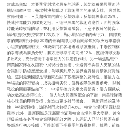
次成為焦點，本賽季零封場次最多的球隊，其防線移動與壓迫時
機堪稱教科書，每場對決都體現了戰術層面的細膩安排。 具體觀
察條列如下： – 英超榜首的防守反擊效率：反擊轉換率達25%，
快速推進能力居聯賽之冠。 – 德甲黑馬的戰術適應性：面對強隊
時能適時收縮防線，並利用反擊製造威脅。 – 意甲教練的博弈：
場均犯規次數控管在12次以下，顯示戰術紀律的執行力。 國際賽
事的關鍵戰役回顧 本週的最新國際足球新聞聚焦於歐洲冠軍聯賽
小組賽的關鍵戰役。傳統豪門在客場遭遇頑強抵抗，中場控制權
的爭奪成為勝負分野，勝方控球率平均高出12％，關鍵傳球次數
多出8次，充分體現中場掌控力的決定性作用。另一場焦點戰中，
南美國家隊在友誼賽中展現出色技術，快速傳導與個人突破的結
合讓對手防線屢屢受挫，為即將到來的世界盃資格賽積累寶貴經
驗。這則最新國際足球新聞凸顯了戰術調整的及時性，落後方在
半場後的陣型變換，成功扭轉劣勢，值得各隊教練團參考。 關鍵
戰役的回顧要點如下： – 中場掌控力決定比賽節奏：勝方攔截成
功次數高出對手5次。 – 個人能力與團隊配合的平衡：南美球隊藉
核心球員的即興發揮，創造出更多射門機會。 – 戰術調整的及時
性：半場變陣後，該隊射門次數提升40%。 轉會市場與球員動態
觀察 此外，最新國際足球新聞也涵蓋轉會市場的重大變動。數名
頂級前鋒在冬季轉會窗即將開啟之際，其經紀人已開始與潛在俱
樂部進行初步接觸，可能影響下半賽季的聯賽格局。據悉，前鋒