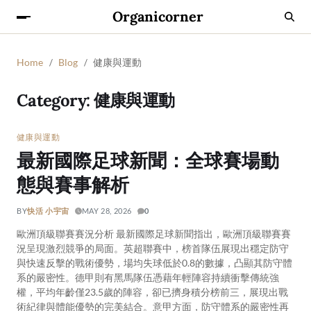
Organicorner
Home
Blog
健康與運動
Category:
健康與運動
健康與運動
最新國際足球新聞：全球賽場動
態與賽事解析
BY
快活 小宇宙
MAY 28, 2026
0
歐洲頂級聯賽賽況分析 最新國際足球新聞指出，歐洲頂級聯賽賽
況呈現激烈競爭的局面。英超聯賽中，榜首隊伍展現出穩定防守
與快速反擊的戰術優勢，場均失球低於0.8的數據，凸顯其防守體
系的嚴密性。德甲則有黑馬隊伍憑藉年輕陣容持續衝擊傳統強
權，平均年齡僅23.5歲的陣容，卻已擠身積分榜前三，展現出戰
術紀律與體能優勢的完美結合。意甲方面，防守體系的嚴密性再