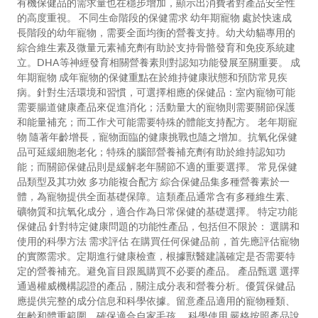
有機保健品的需求量也在穩步增加，顯示出消費者對產品安全性
的高度重視。 不同生命階段的保健需求 幼年期寵物 處於快速成
長階段的幼年寵物，需要全面均衡的營養支持。幼犬幼貓專用的
綜合維生素及微量元素補充劑有助於支持骨骼發育和免疫系統建
立。DHA等神經發育相關營養素則對認知功能發展至關重要。 成
年期寵物 成年寵物的保健重點在於維持健康狀態和預防常見疾
病。針對生活環境和習慣，可選擇相應的保健品：室內寵物可能
需要腸道健康產品來促進消化；活動量大的寵物則需要關節保護
和能量補充；而工作犬可能需要特殊的體能支持配方。 老年期寵
物 隨著年齡增長，寵物面臨的健康挑戰也隨之增加。抗氧化保健
品可延緩細胞老化；特殊的腦部營養補充劑有助於維持認知功
能；而關節保健品則是緩解老年關節不適的重要選擇。 常見保健
品類型及其功效 多功能複合配方 綜合保健品集多種營養素於一
體，為寵物提供全面基礎保障。這類產品通常含有多種維生素、
礦物質和抗氧化成分，適合作為日常保健的基礎選擇。 特定功能
保健品 針對特定健康問題的功能性產品，包括但不限於： 選購和
使用的科學方法 需求評估 在購買任何保健品前，首先應評估寵物
的實際需求。定期進行健康檢查，根據獸醫建議確定是否需要特
定的營養補充。避免盲目跟風購買不必要的產品。 產品甄選 選擇
通過權威機構認證的產品，關注成分表和營養分析。優質保健品
應提供完整的成分信息和科學依據。留意產品適用的寵物種類、
年齡和體重範圍，確保適合自家毛孩。 科學使用 嚴格按照產品說