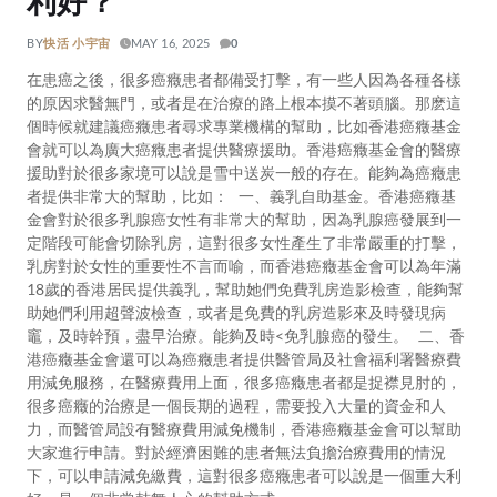
利好？
BY
快活 小宇宙
MAY 16, 2025
0
在患癌之後，很多癌癥患者都備受打擊，有一些人因為各種各樣
的原因求醫無門，或者是在治療的路上根本摸不著頭腦。那麽這
個時候就建議癌癥患者尋求專業機構的幫助，比如香港癌癥基金
會就可以為廣大癌癥患者提供醫療援助。香港癌癥基金會的醫療
援助對於很多家境可以說是雪中送炭一般的存在。能夠為癌癥患
者提供非常大的幫助，比如： 一、義乳自助基金。香港癌癥基
金會對於很多乳腺癌女性有非常大的幫助，因為乳腺癌發展到一
定階段可能會切除乳房，這對很多女性產生了非常嚴重的打擊，
乳房對於女性的重要性不言而喻，而香港癌癥基金會可以為年滿
18歲的香港居民提供義乳，幫助她們免費乳房造影檢查，能夠幫
助她們利用超聲波檢查，或者是免費的乳房造影來及時發現病
竈，及時幹預，盡早治療。能夠及時<免乳腺癌的發生。 二、香
港癌癥基金會還可以為癌癥患者提供醫管局及社會福利署醫療費
用減免服務，在醫療費用上面，很多癌癥患者都是捉襟見肘的，
很多癌癥的治療是一個長期的過程，需要投入大量的資金和人
力，而醫管局設有醫療費用減免機制，香港癌癥基金會可以幫助
大家進行申請。對於經濟困難的患者無法負擔治療費用的情況
下，可以申請減免繳費，這對很多癌癥患者可以說是一個重大利