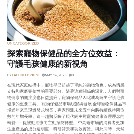
UNCATEGORIZED
探索寵物保健品的全方位效益：
守護毛孩健康的新視角
BY
TALENTEDPIG50
MAY 16, 2025
0
在現代家庭結構中，寵物早已超越了單純的動物角色，成為情感
支持和家庭完整性的重要部分。隨著這種關係的深化，人們對寵
物健康的關注度也日益提升，寵物保健品因此成為飼主守護毛孩
健康的重要工具。 寵物保健品市場現狀與發展 全球寵物保健品市
場近年來呈現爆發式增長，專家預測未來五年內將持續保持兩位
數的年增長率。這一趨勢反映了現代飼主對寵物健康管理理念的
轉變——從被動治療向主動預防轉型。 中高端市場的消費者更加
注重產品的成分透明度、科研背景和功效實證。與此同時，天然