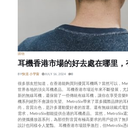
購物
耳機香港市場的好去處在哪里，
BY
快活 小宇宙
JULY 16, 2024
0
很多朋友想知道，在香港能夠買到優質耳機嗎？當然可以，Met
世界各地的頂尖耳機產品。 耳機香港市場近年來不斷發展，尤其
新的無線耳機，還保留了一些傳統有線耳機，讓你在享受音樂時擁
機系列絕對不會讓你失望。 MetroSix帶來了眾多國際品牌的耳機產品
尚，音質出色，是許多運動愛好者的首選。還有無線頭戴式電
需求，MetroSix都能提供合適的耳機產品。 當然，MetroSi
的便攜播放器系列，為那些對音質有極高要求的用戶提供了無與倫
設計也同樣令人驚豔。 耳機香港市場競爭激烈，但MetroS