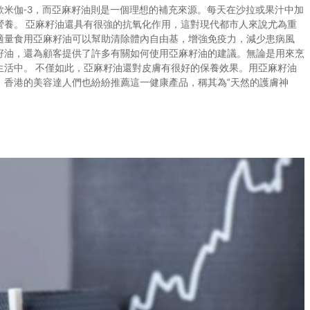
米伽-3，而亞麻籽油則是一個理想的補充來源。每天在沙拉或果汁中加
營養。 亞麻籽油還具有很強的抗氧化作用，這對現代都市人來說尤為重
適量食用亞麻籽油可以幫助清除體內自由基，增強免疫力，減少患病風
亞麻籽油，還為顧客提供了許多有關如何使用亞麻籽油的建議。無論是用來烹
生活中。 不僅如此，亞麻籽油還對皮膚有很好的保養效果。用亞麻籽油
。香港的美容達人們也紛紛推薦這一健康產品，稱其為“天然的護膚神