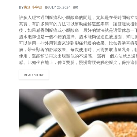
BY
快活 小宇宙
JULY 26, 2024
0
許多人經常遇到腳痛和小腿酸痛的問題，尤其是在長時間站立
其實，有許多簡單的方法可以幫助緩解這些疼痛，讓雙腿恢復
後，如果感覺到腳痛或小腿酸痛，最好的辦法就是適當休息一
溫水泡腳也是一個不錯的選擇。溫水能夠促進血液迴圈，幫助
可以使用一些外用乳膏來達到腳痛舒緩的效果。比如香港喜療
膚，帶來顯著的舒緩效果。每次使用時，只需要取適量乳膏，
使用，還能預防再次出現類似的不適感。 還有一個方法就是
感。比如坐在地上，伸直雙腿，慢慢彎腰去觸碰腳尖，保持這
READ MORE