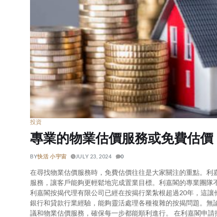
投資
專業的物業估價服務或免費估價
BY
快活 小宇宙
JULY 23, 2024
0
在尋找物業估價服務時，免費估價往往是大家關注的重點。利
服務，讓客戶能夠更輕鬆地完成置業目標。利嘉閣的專業團隊
利嘉閣按揭代理有限公司已經在按揭行業紮根超過20年，這
銀行和貸款行業經驗，能夠靈活處理各種複雜的按揭問題。無
議和物業估價服務，確保每一步都能順利進行。 在利嘉閣申