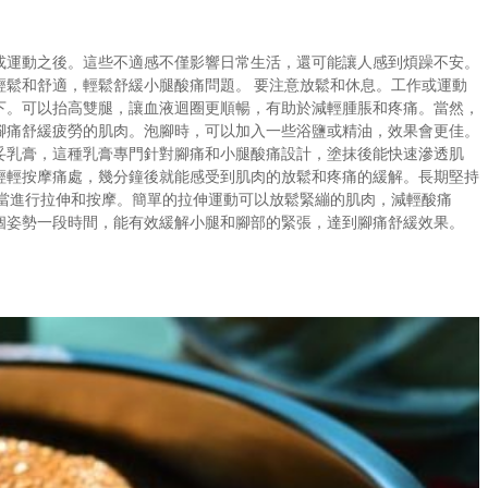
或運動之後。這些不適感不僅影響日常生活，還可能讓人感到煩躁不安。
輕鬆和舒適，輕鬆舒緩小腿酸痛問題。 要注意放鬆和休息。工作或運動
下。可以抬高雙腿，讓血液迴圈更順暢，有助於減輕腫脹和疼痛。當然，
腳痛舒緩疲勞的肌肉。泡腳時，可以加入一些浴鹽或精油，效果會更佳。
妥乳膏，這種乳膏專門針對腳痛和小腿酸痛設計，塗抹後能快速滲透肌
輕輕按摩痛處，幾分鐘後就能感受到肌肉的放鬆和疼痛的緩解。長期堅持
適當進行拉伸和按摩。簡單的拉伸運動可以放鬆緊繃的肌肉，減輕酸痛
個姿勢一段時間，能有效緩解小腿和腳部的緊張，達到腳痛舒緩效果。