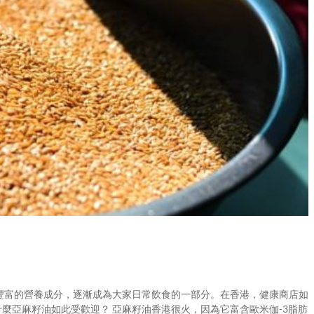
豐富的營養成分，逐漸成為大家日常飲食的一部分。在香港，健康商店如
為什麼亞麻籽油如此受歡迎？ 亞麻籽油香港很火，因為它富含歐米伽-3脂肪