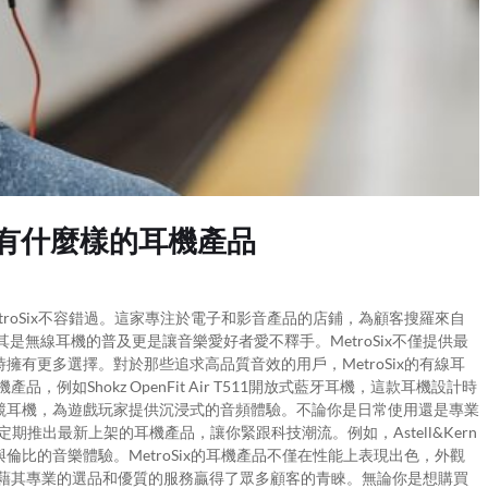
有什麼樣的耳機產品
roSix不容錯過。這家專注於電子和影音產品的店鋪，為顧客搜羅來自
是無線耳機的普及更是讓音樂愛好者愛不釋手。MetroSix不僅提供最
有更多選擇。對於那些追求高品質音效的用戶，MetroSix的有線耳
，例如Shokz OpenFit Air T511開放式藍牙耳機，這款耳機設計時
競耳機，為遊戲玩家提供沉浸式的音頻體驗。不論你是日常使用還是專業
x還定期推出最新上架的耳機產品，讓你緊跟科技潮流。例如，Astell&Kern
比的音樂體驗。MetroSix的耳機產品不僅在性能上表現出色，外觀
ix憑藉其專業的選品和優質的服務贏得了眾多顧客的青睞。無論你是想購買