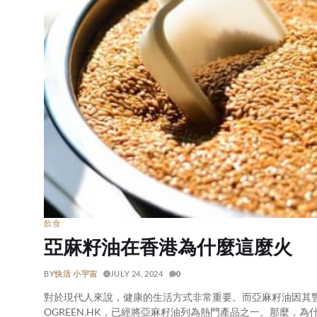
飲食
亞麻籽油在香港為什麼這麼火
BY
快活 小宇宙
JULY 24, 2024
0
對於現代人來說，健康的生活方式非常重要。而亞麻籽油因其
OGREEN.HK，已經將亞麻籽油列為熱門產品之一。那麼，