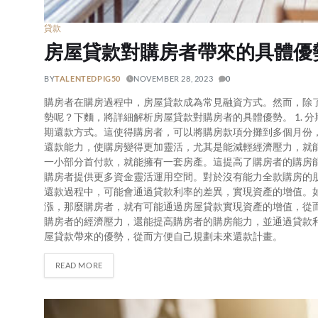
貸款
房屋貸款對購房者帶來的具體優
BY
TALENTEDPIG50
NOVEMBER 28, 2023
0
購房者在購房過程中，房屋貸款成為常見融資方式。然而，除
勢呢？下麵，將詳細解析房屋貸款對購房者的具體優勢。 1. 
期還款方式。這使得購房者，可以將購房款項分攤到多個月份
還款能力，使購房變得更加靈活，尤其是能減輕經濟壓力，就能輕
一小部分首付款，就能擁有一套房產。這提高了購房者的購房
購房者提供更多資金靈活運用空間。對於沒有能力全款購房的朋友
還款過程中，可能會通過貸款利率的差異，實現資產的增值。
漲，那麼購房者，就有可能通過房屋貸款實現資產的增值，從
購房者的經濟壓力，還能提高購房者的購房能力，並通過貸款
屋貸款帶來的優勢，從而方便自己規劃未來還款計畫。
READ MORE