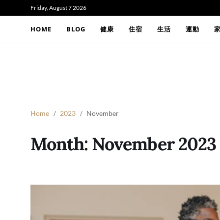
Friday, August 7 2026
HOME
BLOG
健康
住宿
生活
運動
Home
2023
November
Month:
November 2023