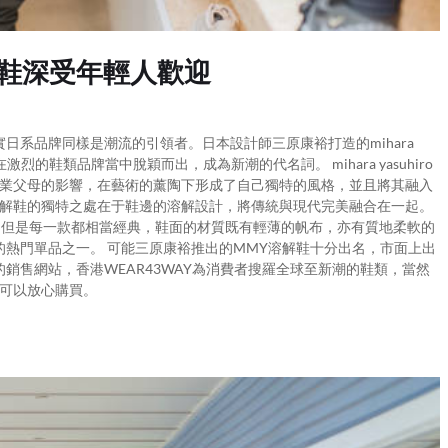
ro 鞋深受年輕人歡迎
日系品牌同樣是潮流的引領者。日本設計師三原康裕打造的mihara
激烈的鞋類品牌當中脫穎而出，成為新潮的代名詞。 mihara yasuhiro
產業父母的影響，在藝術的薰陶下形成了自己獨特的風格，並且將其融入
溶解鞋的獨特之處在于鞋邊的溶解設計，將傳統與現代完美融合在一起。
不算特別多，但是每一款都相當經典，鞋面的材質既有輕薄的帆布，亦有質地柔軟的
熱門單品之一。 可能三原康裕推出的MMY溶解鞋十分出名，市面上出
銷售網站，香港WEAR43WAY為消費者搜羅全球至新潮的鞋類，當然
上可以放心購買。